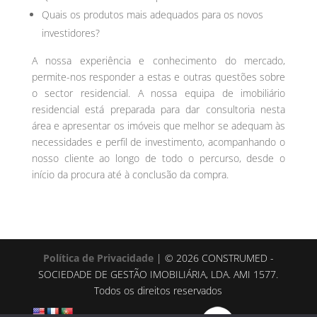
Quais os produtos mais adequados para os novos
investidores?
A nossa experiência e conhecimento do mercado,
permite-nos responder a estas e outras questões sobre
o sector residencial. A nossa equipa de imobiliário
residencial está preparada para dar consultoria nesta
área e apresentar os imóveis que melhor se adequam às
necessidades e perfil de investimento, acompanhando o
nosso cliente ao longo de todo o percurso, desde o
início da procura até à conclusão da compra.
Política de Privacidade
| © 2026 CONSTRUMED -
SOCIEDADE DE GESTÃO IMOBILIÁRIA, LDA. AMI 1577.
Todos os direitos reservados